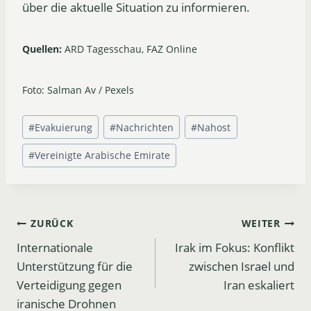
über die aktuelle Situation zu informieren.
Quellen:
ARD Tagesschau, FAZ Online
Foto: Salman Av / Pexels
Schlagworte:
#
Evakuierung
#
Nachrichten
#
Nahost
#
Vereinigte Arabische Emirate
Beitrags-
ZURÜCK
WEITER
Internationale
Irak im Fokus: Konflikt
Navigation
Unterstützung für die
zwischen Israel und
Verteidigung gegen
Iran eskaliert
iranische Drohnen