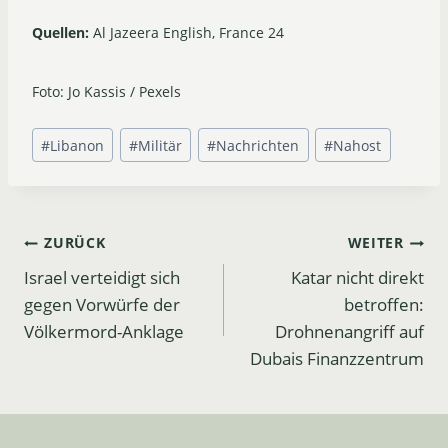
Quellen:
Al Jazeera English, France 24
Foto: Jo Kassis / Pexels
Schlagworte:
#
Libanon
#
Militär
#
Nachrichten
#
Nahost
Beitrags-
ZURÜCK
WEITER
Israel verteidigt sich
Katar nicht direkt
Navigation
gegen Vorwürfe der
betroffen:
Völkermord-Anklage
Drohnenangriff auf
Dubais Finanzzentrum