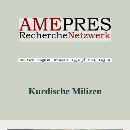
Zum
Inhalt
springen
deutsch
english
français
أل عربية
Blog
Log In
Kurdische Milizen