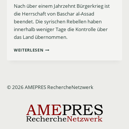
Nach über einem Jahrzehnt Bürgerkrieg ist
die Herrschaft von Baschar al-Assad
beendet. Die syrischen Rebellen haben
innerhalb weniger Tage die Kontrolle über
das Land übernommen.
SYRIEN:
WEITERLESEN
ASSAD
IST
GESCHICHTE
–
UND
NUN?
© 2026 AMEPRES RechercheNetzwerk