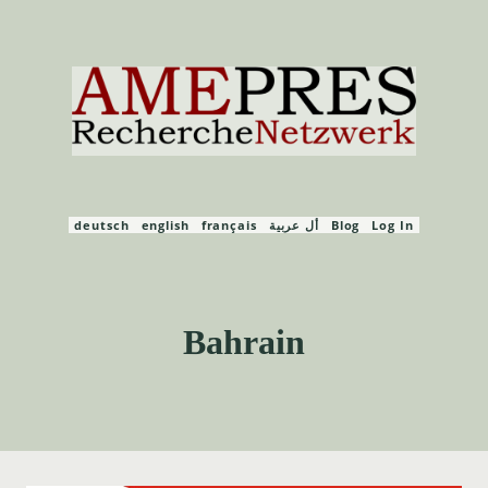
Zum
Inhalt
springen
deutsch
english
français
أل عربية
Blog
Log In
Bahrain