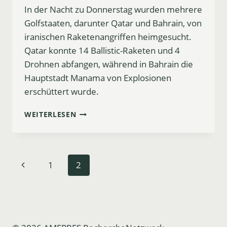
In der Nacht zu Donnerstag wurden mehrere
Golfstaaten, darunter Qatar und Bahrain, von
iranischen Raketenangriffen heimgesucht.
Qatar konnte 14 Ballistic-Raketen und 4
Drohnen abfangen, während in Bahrain die
Hauptstadt Manama von Explosionen
erschüttert wurde.
RAKETENANGRIFFE
WEITERLESEN
AUF
GOLFSTAATEN:
QATAR
UND
Seitennavigation
Vorherige
1
2
BAHRAIN
BETROFFEN
Seite