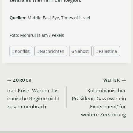
Quellen:
Middle East Eye, Times of Israel
Foto: Monirul Islam / Pexels
Schlagworte:
#
Konflikt
#
Nachrichten
#
Nahost
#
Palästina
Beitrags-
ZURÜCK
WEITER
Iran-Krise: Warum das
Kolumbianischer
Navigation
iranische Regime nicht
Präsident: Gaza war ein
zusammenbrach
‚Experiment‘ für
weitere Zerstörung