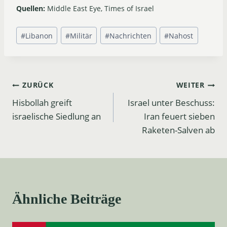
Quellen:
Middle East Eye, Times of Israel
Schlagworte:
#
Libanon
#
Militär
#
Nachrichten
#
Nahost
Beitrags-
ZURÜCK
WEITER
Hisbollah greift
Israel unter Beschuss:
Navigation
israelische Siedlung an
Iran feuert sieben
Raketen-Salven ab
Ähnliche Beiträge