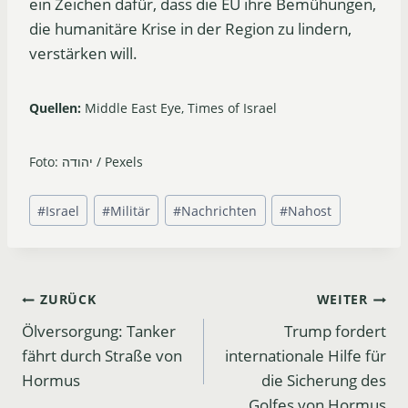
ein Zeichen dafür, dass die EU ihre Bemühungen,
die humanitäre Krise in der Region zu lindern,
verstärken will.
Quellen:
Middle East Eye, Times of Israel
Foto: יהודה / Pexels
Schlagworte:
#
Israel
#
Militär
#
Nachrichten
#
Nahost
Beitrags-
ZURÜCK
WEITER
Ölversorgung: Tanker
Trump fordert
Navigation
fährt durch Straße von
internationale Hilfe für
Hormus
die Sicherung des
Golfes von Hormus