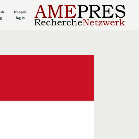
ish
français
og
log in