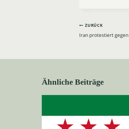
Beitrags-
ZURÜCK
Iran protestiert gege
Navigation
Ähnliche Beiträge