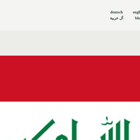
deutsch
engl
أل عربية
bl