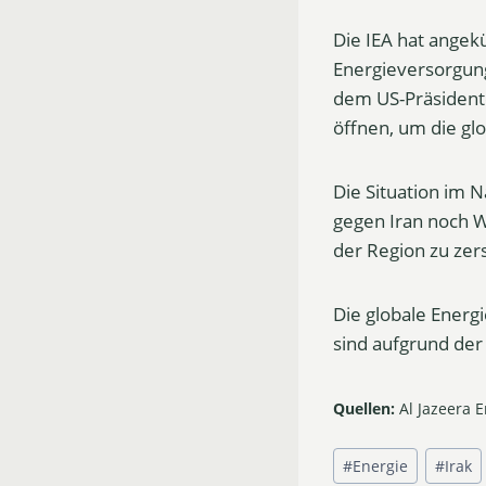
Die IEA hat angek
Energieversorgung 
dem US-Präsident
öffnen, um die gl
Die Situation im N
gegen Iran noch W
der Region zu zer
Die globale Energ
sind aufgrund der
Quellen:
Al Jazeera 
Schlagworte:
#
Energie
#
Irak