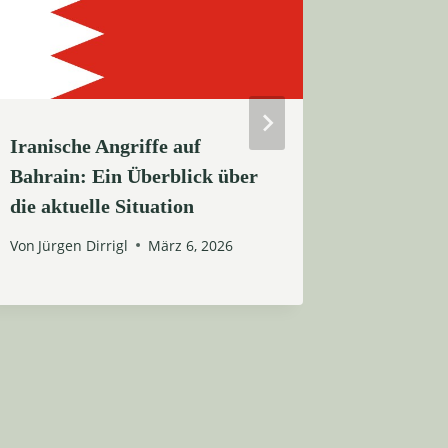
Iranische Angriffe auf
Frieden
Bahrain: Ein Überblick über
Nahen O
die aktuelle Situation
für den
Gazastr
Von
Jürgen Dirrigl
März 6, 2026
Von
Jürgen