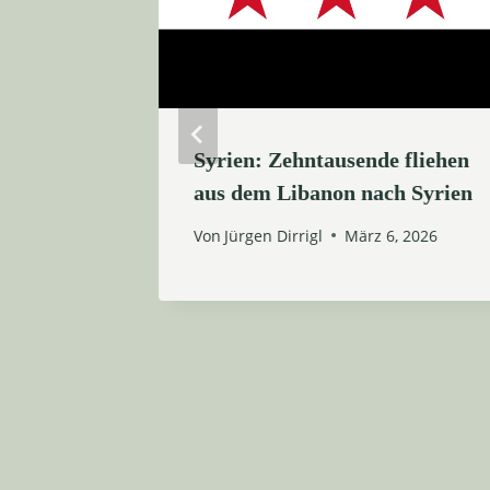
Syrien: Zehntausende fliehen
aus dem Libanon nach Syrien
Von
Jürgen Dirrigl
März 6, 2026
rnehmen
er
2, 2026