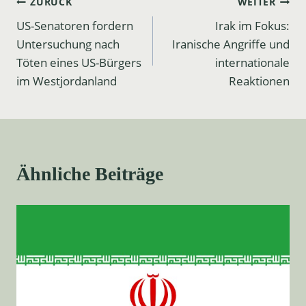
Beitrags-
ZURÜCK
WEITER
US-Senatoren fordern
Irak im Fokus:
Navigation
Untersuchung nach
Iranische Angriffe und
Töten eines US-Bürgers
internationale
im Westjordanland
Reaktionen
Ähnliche Beiträge