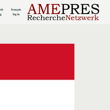
ish
français
og
log in