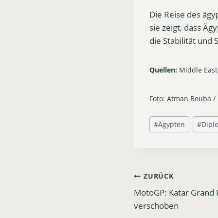
Die Reise des ägyp
sie zeigt, dass Äg
die Stabilität und
Quellen:
Middle East
Foto: Atman Bouba / 
Schlagworte:
#
Ägypten
#
Dipl
Beitrags-
ZURÜCK
MotoGP: Katar Grand 
Navigation
verschoben