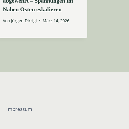
abgewehrt – Spannungen im
Süden d
Nahen Osten eskalieren
Von
Jürgen
Von
Jürgen Dirrigl
März 14, 2026
Impressum