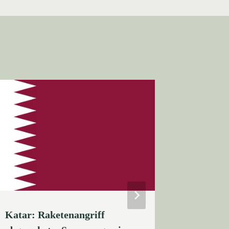
Katar: Raketenangriff
Israel p