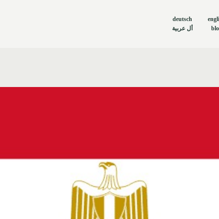
deutsch
engl
أل عربية
bl