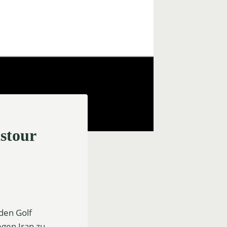
tstour
den Golf
egen Iran zu