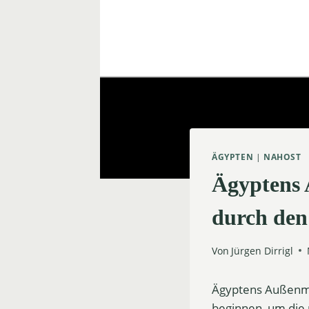
ÄGYPTEN
|
NAHOST
Ägyptens A
durch den
Von
Jürgen Dirrigl
Ägyptens Außenmin
beginnen, um die 