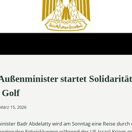
ußenminister startet Solidaritä
 Golf
März 15, 2026
ister Badr Abdelatty wird am Sonntag eine Reise durch 
regionalen Entwicklungen während des US-Israel-Kriegs g