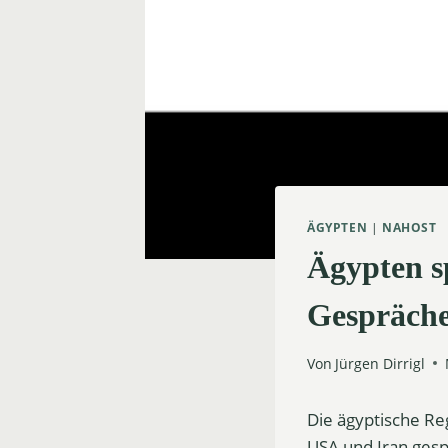
ÄGYPTEN
|
NAHOST
Ägypten sp
Gespräche
Von
Jürgen Dirrigl
Die ägyptische Re
USA und Iran gesp