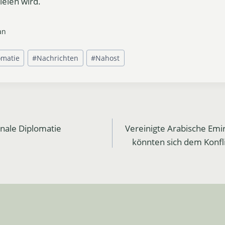
elen wird.
an
omatie
#
Nachrichten
#
Nahost
onale Diplomatie
Vereinigte Arabische Emi
könnten sich dem Konfli