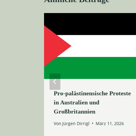
f Mosul
Pro-palästinensische Proteste
n über
in Australien und
Großbritannien
9, 2026
Von
Jürgen Dirrigl
März 11, 2026