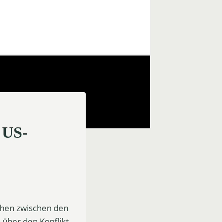
 US-
chen zwischen den
 über den Konflikt