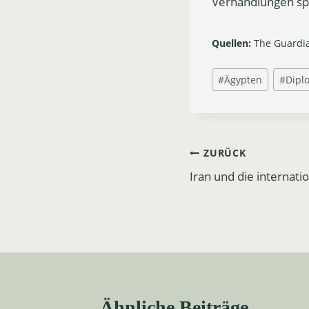
Verhandlungen spi
Quellen:
The Guardi
Schlagworte:
#
Ägypten
#
Dipl
Beitrags-
ZURÜCK
Iran und die internati
Navigation
Ähnliche Beiträge