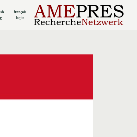
ish
français
og
log in