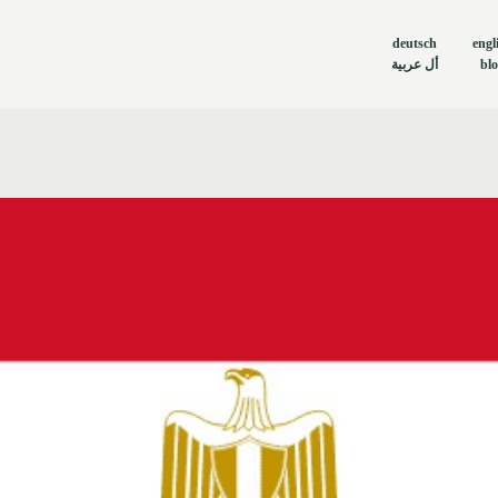
deutsch
engl
أل عربية
bl