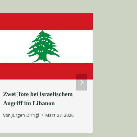
Zwei Tote bei israelischem
Hamas-E
Angriff im Libanon
Waffen s
abgegeb
Von
Jürgen Dirrigl
März 27, 2026
Von
Jürgen